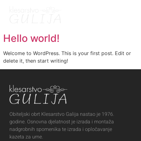
Hello world!
Welcome to WordPress. This is your first post. Edit or
delete it, then start writing!
Obiteljski obrt Klesarstvo Galija nastao je 1976.
godine. Osnovna djelatnost je izrada i montaža
nadgrobnih spomenika te izrada i opločavanje
kazeta za urne.